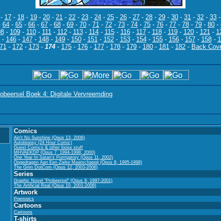
-
17
-
18
-
19
-
20
-
21
-
22
-
23
-
24
-
25
-
26
-
27
-
28
-
29
-
30
-
31
-
32
-
33
-
64
-
65
-
66
-
67
-
68
-
69
-
70
-
71
-
72
-
73
-
74
-
75
-
76
-
77
-
78
-
79
-
80
-
08
-
109
-
110
-
111
-
112
-
113
-
114
-
115
-
116
-
117
-
118
-
119
-
120
-
121
-
1
-
146
-
147
-
148
-
149
-
150
-
151
-
152
-
153
-
154
-
155
-
156
-
157
-
158
-
1
71
-
172
-
173
-
174
-
175
-
176
-
177
-
178
-
179
-
180
-
181
-
182
-
Back Cov
obeersel Boek 4: Digitale Vervreemding
Comics
Ain't No Sunshine (Opus 13, 2006)
Autobiopsy (24 Hour Comic)
Guest Comics & other loose stuff
MHVAEKDP (Opus 7, 1994-1998, 2000)
One Year In Satan's Purrrgatory (Opus 11, 2002)
Opgedragen Aan Een Zieke Maatschappij (Opus 8, 1995-1998)
The Grim DotCom (Opus 12, 2003-2006)
Series
Graphic Novel "Probeersel" (Opus 9, 1997-2001)
The Artificial Real (Opus 10, 2001-2006)
Artwork
Poempics
Cartoons
Cartoons
T-shirts