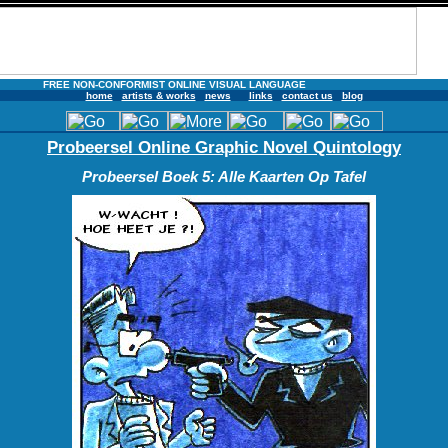
FREE NON-CONFORMIST ONLINE VISUAL LANGUAGE
home
artists & works
news
links
contact us
blog
Probeersel Online Graphic Novel Quintology
Probeersel Boek 5: Alle Kaarten Op Tafel