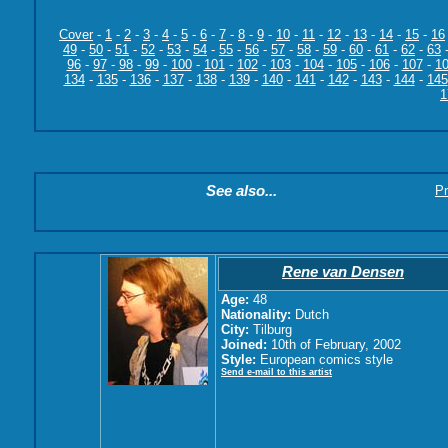
Cover
-
1
-
2
-
3
-
4
-
5
-
6
-
7
-
8
-
9
-
10
-
11
-
12
-
13
-
14
-
15
-
16
49
-
50
-
51
-
52
-
53
-
54
-
55
-
56
-
57
-
58
-
59
-
60
-
61
-
62
-
63
96
-
97
-
98
-
99
-
100
-
101
-
102
-
103
-
104
-
105
-
106
-
107
-
1
134
-
135
-
136
-
137
-
138
-
139
-
140
-
141
-
142
-
143
-
144
-
145
1
See also...
Pr
Rene van Densen
Age:
48
Nationality:
Dutch
City:
Tilburg
Joined:
10th of February, 2002
Style:
European comics style
Send e-mail to this artist