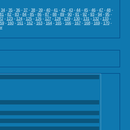
-
34
-
35
-
36
-
37
-
38
-
39
-
40
-
41
-
42
-
43
-
44
-
45
-
46
-
47
-
48
-
81
-
82
-
83
-
84
-
85
-
86
-
87
-
88
-
89
-
90
-
91
-
92
-
93
-
94
-
95
-
22
-
123
-
124
-
125
-
126
-
127
-
128
-
129
-
130
-
131
-
132
-
133
-
59
-
160
-
161
-
162
-
163
-
164
-
165
-
166
-
167
-
168
-
169
-
170
-
er