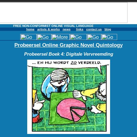
FREE NON-CONFORMIST ONLINE VISUAL LANGUAGE
home
artists & works
news
links
contact us
blog
Probeersel Online Graphic Novel Quintology
Probeersel Boek 4: Digitale Vervreemding