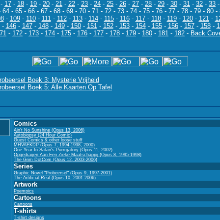
-
17
-
18
-
19
-
20
-
21
-
22
-
23
-
24
-
25
-
26
-
27
-
28
-
29
-
30
-
31
-
32
-
33
-
64
-
65
-
66
-
67
-
68
-
69
-
70
-
71
-
72
-
73
-
74
-
75
-
76
-
77
-
78
-
79
-
80
-
08
-
109
-
110
-
111
-
112
-
113
-
114
-
115
-
116
-
117
-
118
-
119
-
120
-
121
-
1
-
146
-
147
-
148
-
149
-
150
-
151
-
152
-
153
-
154
-
155
-
156
-
157
-
158
-
1
71
-
172
-
173
-
174
-
175
-
176
-
177
-
178
-
179
-
180
-
181
-
182
-
Back Cov
robeersel Boek 3: Mysterie Vrijheid
robeersel Boek 5: Alle Kaarten Op Tafel
Comics
Ain't No Sunshine (Opus 13, 2006)
Autobiopsy (24 Hour Comic)
Guest Comics & other loose stuff
MHVAEKDP (Opus 7, 1994-1998, 2000)
One Year In Satan's Purrrgatory (Opus 11, 2002)
Opgedragen Aan Een Zieke Maatschappij (Opus 8, 1995-1998)
The Grim DotCom (Opus 12, 2003-2006)
Series
Graphic Novel "Probeersel" (Opus 9, 1997-2001)
The Artificial Real (Opus 10, 2001-2006)
Artwork
Poempics
Cartoons
Cartoons
T-shirts
T-shirt designs