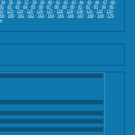
-
34
-
35
-
36
-
37
-
38
-
39
-
40
-
41
-
42
-
43
-
44
-
45
-
46
-
47
-
48
-
81
-
82
-
83
-
84
-
85
-
86
-
87
-
88
-
89
-
90
-
91
-
92
-
93
-
94
-
95
-
22
-
123
-
124
-
125
-
126
-
127
-
128
-
129
-
130
-
131
-
132
-
133
-
59
-
160
-
161
-
162
-
163
-
164
-
165
-
166
-
167
-
168
-
169
-
170
-
er