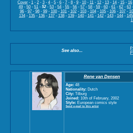
Cover
-
1
-
2
-
3
-
4
-
5
-
6
-
7
-
8
-
9
-
10
-
11
-
12
-
13
-
14
-
15
-
16
49
-
50
-
51
-
52
-
53
-
54
-
55
-
56
-
57
-
58
-
59
-
60
-
61
-
62
-
63
96
-
97
-
98
-
99
-
100
-
101
-
102
-
103
-
104
-
105
-
106
-
107
-
1
134
-
135
-
136
-
137
-
138
-
139
-
140
-
141
-
142
-
143
-
144
-
145
1
P
See also...
P
Rene van Densen
Age:
48
Nationality:
Dutch
City:
Tilburg
Joined:
10th of February, 2002
Style:
European comics style
Send e-mail to this artist