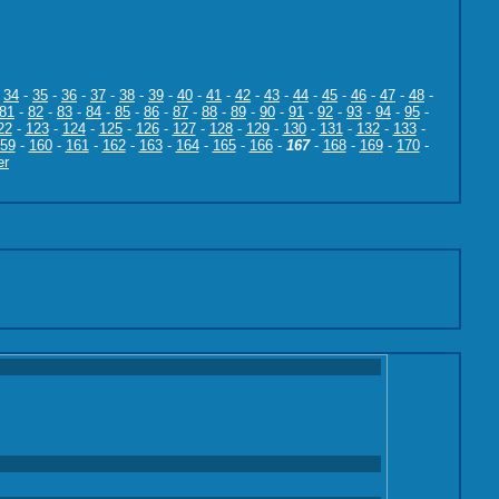
-
34
-
35
-
36
-
37
-
38
-
39
-
40
-
41
-
42
-
43
-
44
-
45
-
46
-
47
-
48
-
81
-
82
-
83
-
84
-
85
-
86
-
87
-
88
-
89
-
90
-
91
-
92
-
93
-
94
-
95
-
22
-
123
-
124
-
125
-
126
-
127
-
128
-
129
-
130
-
131
-
132
-
133
-
59
-
160
-
161
-
162
-
163
-
164
-
165
-
166
-
167
-
168
-
169
-
170
-
er