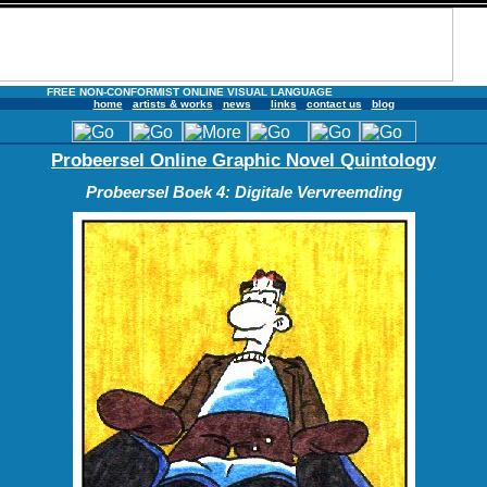
FREE NON-CONFORMIST ONLINE VISUAL LANGUAGE
home
artists & works
news
links
contact us
blog
Probeersel Online Graphic Novel Quintology
Probeersel Boek 4: Digitale Vervreemding