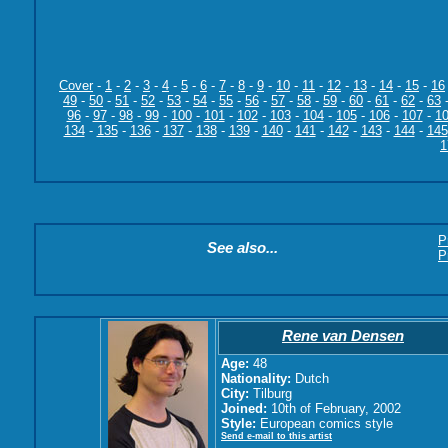
Cover
-
1
-
2
-
3
-
4
-
5
-
6
-
7
-
8
-
9
-
10
-
11
-
12
-
13
-
14
-
15
-
16
49
-
50
-
51
-
52
-
53
-
54
-
55
-
56
-
57
-
58
-
59
-
60
-
61
-
62
-
63
96
-
97
-
98
-
99
-
100
-
101
-
102
-
103
-
104
-
105
-
106
-
107
-
1
134
-
135
-
136
-
137
-
138
-
139
-
140
-
141
-
142
-
143
-
144
-
145
1
P
See also...
P
Rene van Densen
Age:
48
Nationality:
Dutch
City:
Tilburg
Joined:
10th of February, 2002
Style:
European comics style
Send e-mail to this artist