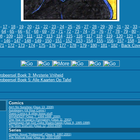
-
17
-
18
-
19
-
20
-
21
-
22
-
23
-
24
-
25
-
26
-
27
-
28
-
29
-
30
-
31
-
32
-
33
-
64
-
65
-
66
-
67
-
68
-
69
-
70
-
71
-
72
-
73
-
74
-
75
-
76
-
77
-
78
-
79
-
80
-
08
-
109
-
110
-
111
-
112
-
113
-
114
-
115
-
116
-
117
-
118
-
119
-
120
-
121
-
1
-
146
-
147
-
148
-
149
-
150
-
151
-
152
-
153
-
154
-
155
-
156
-
157
-
158
-
1
71
-
172
-
173
-
174
-
175
-
176
-
177
-
178
-
179
-
180
-
181
-
182
-
Back Cov
robeersel Boek 3: Mysterie Vrijheid
robeersel Boek 5: Alle Kaarten Op Tafel
Comics
Ain't No Sunshine (Opus 13, 2006)
Autobiopsy (24 Hour Comic)
Guest Comics & other loose stuff
MHVAEKDP (Opus 7, 1994-1998, 2000)
One Year In Satan's Purrrgatory (Opus 11, 2002)
Opgedragen Aan Een Zieke Maatschappij (Opus 8, 1995-1998)
The Grim DotCom (Opus 12, 2003-2006)
Series
Graphic Novel "Probeersel" (Opus 9, 1997-2001)
The Artificial Real (Opus 10, 2001-2006)